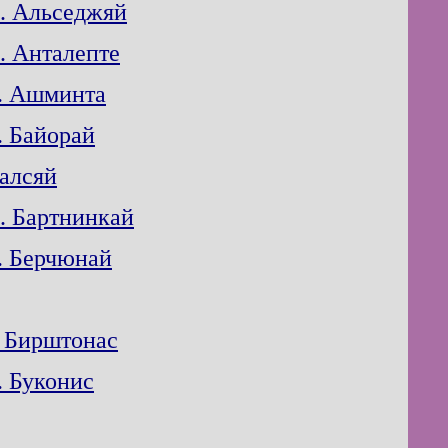
. Альседжяй
. Анталепте
. Ашминта
. Байорай
алсяй
. Бартнинкай
. Берчюнай
. Бирштонас
. Буконис