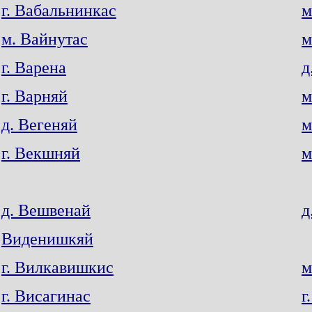
г. Вабальнинкас
м
м. Вайнутас
м
г. Варена
д
г. Варняй
м
д. Вегеняй
м
г. Векшняй
м
д. Вешвенай
д
Виденишкяй
г. Вилкавишкис
м
г. Висагинас
г