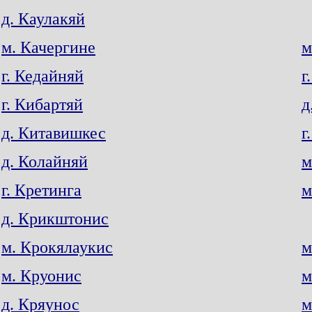
д. Каулакяй
м. Качергине
м
г. Кедайняй
г
г. Кибартяй
д
д. Китавишкес
г
д. Колайняй
м
г. Кретинга
м
д. Крикштонис
м. Крокялаукис
м
м. Круонис
м
д. Кряунос
м