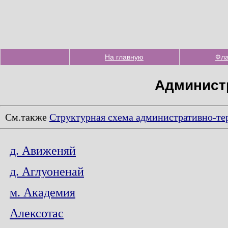
На главную
Фла
Админист
См.также
Cтруктурная схема административно-те
д. Авиженяй
д. Аглуоненай
м. Академия
Алексотас