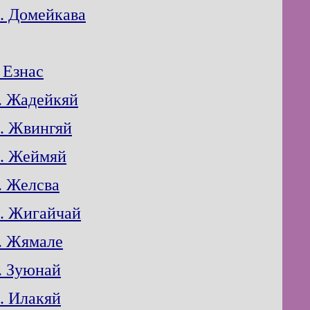
. Домейкава
. Езнас
. Жадейкяй
. Жвингяй
. Жеймяй
. Желсва
. Жигайчай
. Жямале
. Зуюнай
. Илакяй