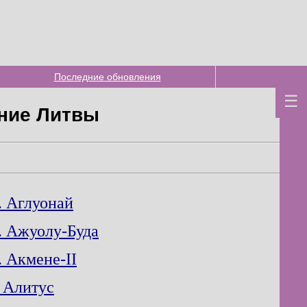
Последние обновления
ние Литвы
. Аглуонай
. Ажуолу-Буда
. Акмене-II
. Алитус