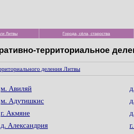
ги Литвы
Города, сёла, староства
ративно-территориальное деле
рриториального деления Литвы
м. Авиляй
д
м. Адутишкис
д
г. Акмяне
д
д. Александрия
г