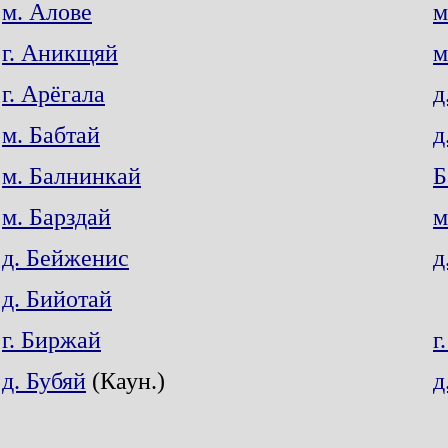
м. Алове
м
г. Аникщяй
м
г. Арёгала
д
м. Бабтай
д
м. Балнинкай
Б
м. Барздай
м
д. Бейженис
д
д. Бийотай
г. Биржай
г
д. Бубяй
(Каун.)
д