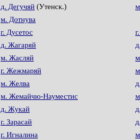
д. Дегучяй
(Утенск.)
м
м. Дотнува
г. Дусетос
г
д. Жагаряй
д
м. Жасляй
м
г. Жежмаряй
м
м. Желва
д
м. Жемайчю-Науместис
м
д. Жукай
д
г. Зарасай
д
г. Игналина
м