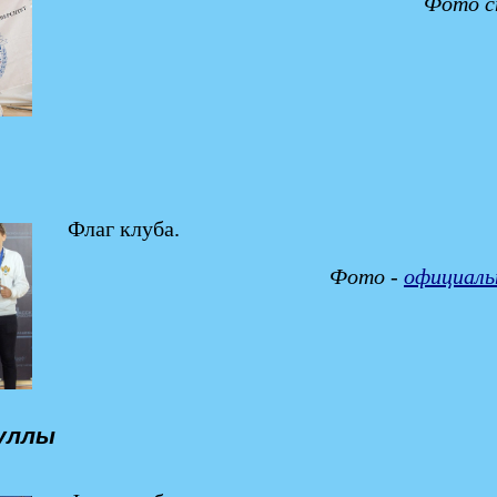
Фото с
Флаг клуба.
Фото -
официаль
муллы