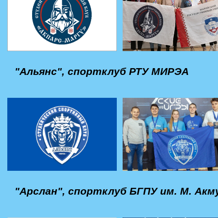
"Альянс", спортклуб РТУ МИРЭА
"Арслан", спортклуб БГПУ им. М. Ак