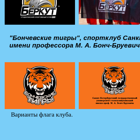
"Бончевские тигры", спортклуб Сан
имени профессора М. А. Бонч-Бруевич
Варианты флага клуба.