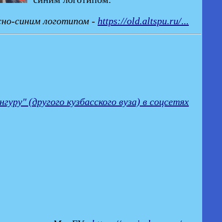
сно-синим логотипом -
https://old.altspu.ru/...
уру" (другого кузбасского вуза) в соцсетях