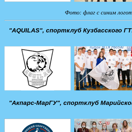
Фото: флаг с синим лого
"AQUILAS", спортклуб Кузбасского Г
"Акпарс-МарГУ", спортклуб Марийск