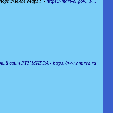
портсменов МарГУ -
https://mari-el.gov.ru/...
ный сайт РТУ МИРЭА - https://www.mirea.ru