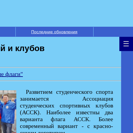
Последние обновления
й и клубов
ые флаги"
Развитием студенческого спорта
занимается Ассоциация
студенческих спортивных клубов
(АССК). Наиболее известны два
варианта флага АССК. Более
современный вариант - с красно-
синим логотипом.