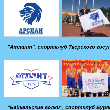
"Атлант", спортклуб Тверского гос
"Байкальские волки", спортклуб Бур