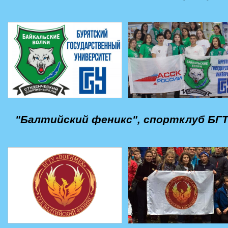
"Балтийский феникс", спортклуб БГТ