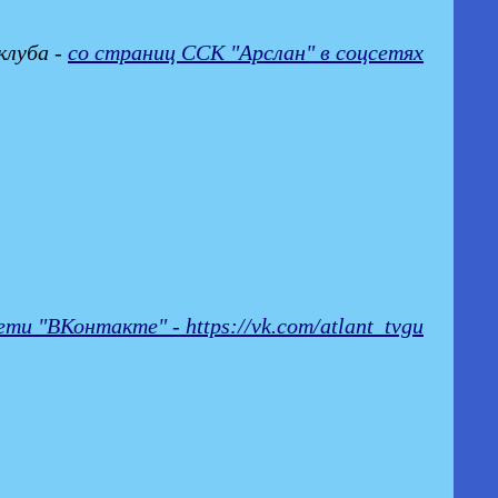
клуба -
со страниц ССК "Арслан" в соцсетях
и "ВКонтакте" - https://vk.com/atlant_tvgu