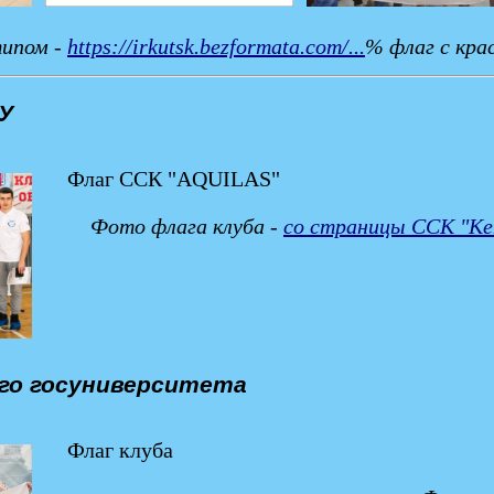
типом -
https://irkutsk.bezformata.com/...
% флаг с кра
ТУ
Флаг ССК "AQUILAS"
Фото флага клуба -
со страницы ССК "Кенг
ого госуниверситета
Флаг клуба