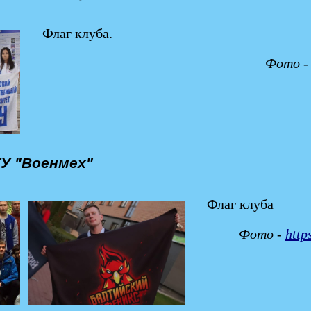
Флаг клуба.
Фото 
У "Военмех"
Флаг клуба
Фото -
http