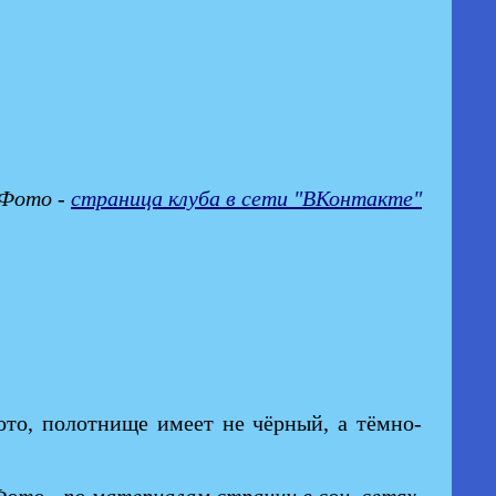
Фото -
страница клуба в сети "ВКонтакте"
ото, полотнище имеет не чёрный, а тёмно-
ото - по материалам страниц в соц. сетях.