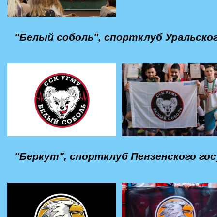
"Белый соболь", спортклуб Уральск
"Беркут", спортклуб Пензенского г