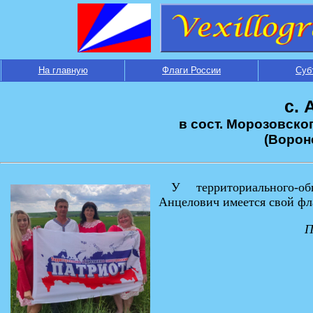
На главную
Флаги России
Суб
с.
в сост. Морозовско
(Ворон
У территориального-о
Анцелович имеется свой фла
П