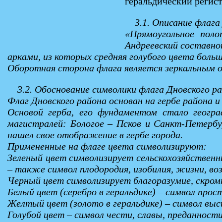
геральдический регис
3.1. Описание флага
«Прямоугольное пол
Андреевский составной
арками, из которых средняя голубого цвета больш
Оборотная сторона флага является зеркальным 
3.2. Обоснование символики флага Дновского ра
Флаг Дновского района основан на гербе района и
Основой герба, его фундаментом стало геогр
магистралей: Бологое – Псков и Санкт-Петербу
нашел свое отображение в гербе города.
Примененные на флаге цвета символизируют:
Зеленый цвет символизирует сельскохозяйственн
– также символ плодородия, изобилия, жизни, во
Черный цвет символизирует благоразумие, скром
Белый цвет (серебро в геральдике) – символ про
Желтый цвет (золото в геральдике) – символ выс
Голубой цвет – символ чести, славы, преданност