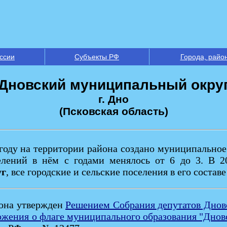
ссии
Субъекты РФ
Города, райо
Дновский муниципальный окру
г. Дно
(Псковская область)
5 году на территории района создано муниципально
селений в нём с годами менялось от 6 до 3. В 
уг
, все городские и сельские поселения в его соста
йона утвержден
Решением Собрания депутатов Дновс
жения о флаге муниципального образования "Днов