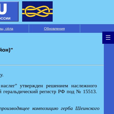
ны, сёла
Обновления
йон)"
у.
 наслег" утвержден решением наслежного
ый геральдический регистр РФ под № 15513.
производящее композицию герба Шеинского