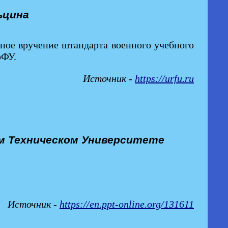
ьцина
нное вручение штандарта военного учебного
рФУ.
Источник -
https://urfu.ru
м Техническом Университете
Источник -
https://en.ppt-online.org/131611