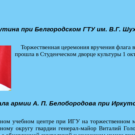
тина при Белгородском ГТУ им. В.Г. Шу
Торжественная церемония вручения флага в
прошла в Студенческом дворце культуры 1 окт
ла армии А. П. Белобородова при Иркут
енном учебном центре при ИГУ на торжественном
ному округу гвардии генерал-майор Виталий Голо
с обновленной символикой и указанием имени гене