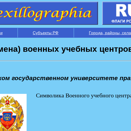
ии
Субъекты РФ
Города, районы, села
мена) военных учебных центро
ом государственном университете право
Символика Военного учебного центр