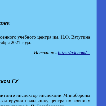
хова
оенного учебного центра им. Н.Ф. Ватутина
ября 2021 года.
Источник -
https://vk.com/...
ском ГУ
 митинге инспектор инспекции Минобороны
вач вручил начальнику центра полковнику
рала армии А. П. Белобородова.