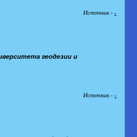
Источник -
-
иверситета геодезии и
Источник -
-