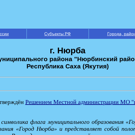
ссии
Субъекты РФ
Города, райо
г. Нюрба
униципального района "Нюрбинский райо
Республика Саха (Якутия)
утверждён
Решением Местной администрации МО "го
- символика флага муниципального образования «Г
ования «Город Нюрба» и представляет собой пол