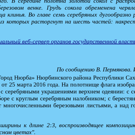
ного. В середине полотна золотой сокол с распр
ерезовом венке. Грудь сокола обременена черв
ца клинья. Во главе семь серебряных дугообразно
из которых расторгнут на шесть частей: накрест
альный веб-сервер органов государственной власт
По сообщению В. Пермякова.
Город Нюрба» Нюрбинского района Республики Сах
от 25 марта 2016 года. На полотнище флага изобр
 с серебряными украшениями верхнем одеянии: с 
уборе с круглым серебряным налобником; с берест
т многочисленными березовыми листьями, а над г
ирины к длине 2:3, воспроизводящее композицию
сном цветах".