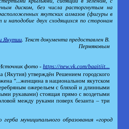
остертыми крыльями, сидящий в зеленом, с
леным диском, без числа расторгнутым на
 расположенных якутских алмазов (фигуры в
 и наподобие двух сходящихся по сторонам
и Якутии
. Текст документа предоставлен В.
Пермяковым
 Источник фото -
https://new.vk.com/baaitiit...
а (Якутия) утверждён Решением городского
ажена "...женщина в национальном якутском
серебряным ожерельем с бляхой и длинными
яными рукавами) стоящая прямо с воздетыми
оловой между руками поверх безанта – три
 герба муниципального образования «город