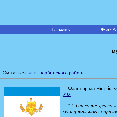
На главную
Флаги Ро
м
См.также
флаг Нюрбинского района
Флаг города Нюрбы 
292
"2. Описание флага 
муниципального образ