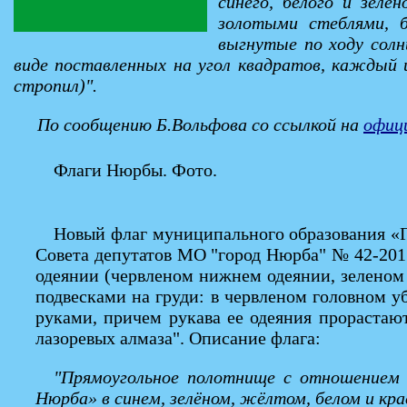
синего, белого и зеле
золотыми стеблями, б
выгнутые по ходу солн
виде поставленных на угол квадратов, каждый 
стропил)".
По сообщению Б.Вольфова со ссылкой на
офици
Флаги Нюрбы. Фото.
Новый флаг муниципального образования «
Совета депутатов МО "город Нюрба" № 42-201 
одеянии (червленом нижнем одеянии, зеленом
подвесками на груди: в червленом головном 
руками, причем рукава ее одеяния прорастаю
лазоревых алмаза". Описание флага:
"Прямоугольное полотнище с отношением ш
Нюрба» в синем, зелёном, жёлтом, белом и кра