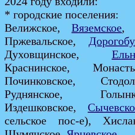
2024 году входили:
* городские поселения:
Велижское,
Вяземское
Пржевальское,
Дорогобу
Духовщинское,
Ельн
Краснинское, Монасты
Починковское, Стодол
Руднянское, Голынк
Издешковское,
Сычевско
сельское пос-е), Хисл
Шумячское,
Ярцевское