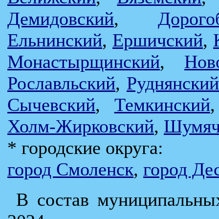
Демидовский
,
Дорого
Ельнинский
,
Ершичский
,
Монастырщинский
,
Нов
Рославльский
,
Руднянский
Сычевский
,
Темкинский
Холм-Жирковский
,
Шумяч
* городские округа:
город Смоленск
,
город Де
В состав муниципальны