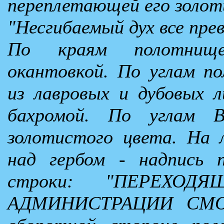
переплетающей его золо
"Несгибаемый дух все пре
По краям полотнище
окантовкой. По углам п
из лавровых и дубовых 
бахромой. По углам 
золотистого цвета. На 
над гербом - надпись 
строки: "ПЕРЕХО
АДМИНИСТРАЦИИ СМО