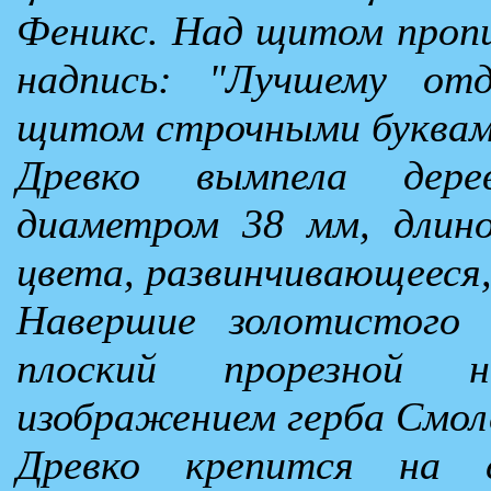
Феникс. Над щитом пропи
надпись: "Лучшему отд
щитом строчными буквами 
Древко вымпела дерев
диаметром 38 мм, длино
цвета, развинчивающееся,
Навершие золотистого 
плоский прорезной 
изображением герба Смол
Древко крепится на с