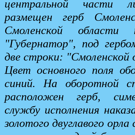
центральной части л
размещен герб Смолен
Смоленской области 
"Губернатор", под герб
две строки: "Смоленской 
Цвет основного поля об
синий. На оборотной с
расположен герб, сим
службу исполнения наказ
золотого двуглавого орла